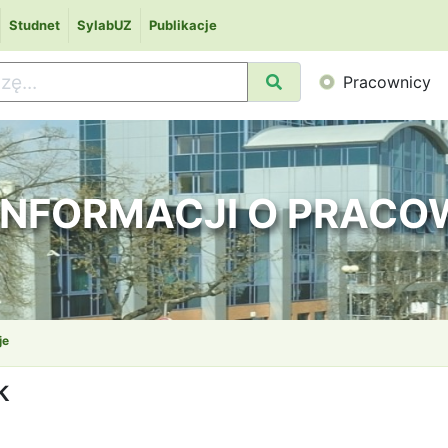
Studnet
SylabUZ
Publikacje
Pracownicy
 INFORMACJI O PRAC
je
k