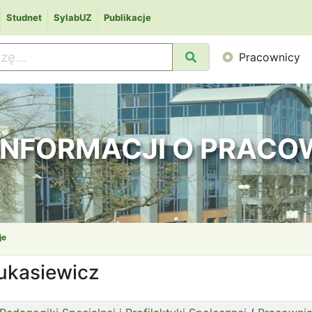
Studnet
SylabUZ
Publikacje
Pracownicy
 INFORMACJI O PRAC
je
ukasiewicz