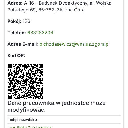
Adres:
A-16 - Budynek Dydaktyczny, al. Wojska
Polskiego 69, 65-762, Zielona Góra
Pokój:
126
Telefon:
683283236
Adres E-mail:
b.chodasewicz@wns.uz.zgora.pl
Kod QR:
Dane pracownika w jednostce może
modyfikować:
Imię i nazwisko
mgr Beata Chodasewicz