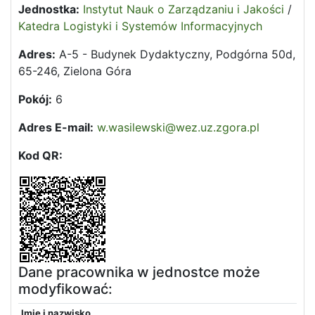
Jednostka:
Instytut Nauk o Zarządzaniu i Jakości
/
Katedra Logistyki i Systemów Informacyjnych
Adres:
A-5 - Budynek Dydaktyczny, Podgórna 50d,
65-246, Zielona Góra
Pokój:
6
Adres E-mail:
w.wasilewski@wez.uz.zgora.pl
Kod QR:
Dane pracownika w jednostce może
modyfikować:
Imię i nazwisko