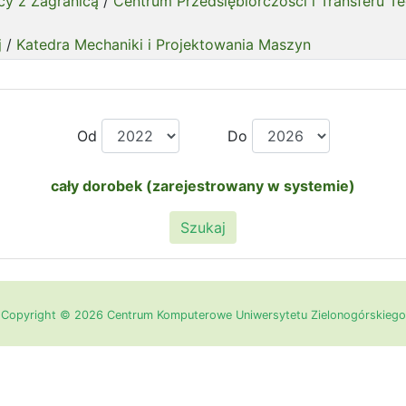
cy z Zagranicą
/
Centrum Przedsiębiorczości i Transferu Te
j
/
Katedra Mechaniki i Projektowania Maszyn
Od
Do
cały dorobek (zarejestrowany w systemie)
Szukaj
Copyright © 2026 Centrum Komputerowe Uniwersytetu Zielonogórskiego