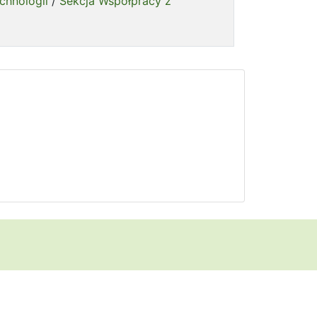
chnologii
/
Sekcja Współpracy z