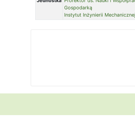
Jednostka
Prorektor ds. Nauki i Współpra
Gospodarką
Instytut Inżynierii Mechaniczne