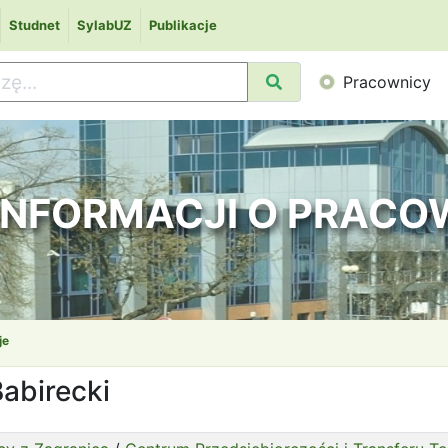
Studnet
SylabUZ
Publikacje
Pracownicy
 INFORMACJI O PRAC
je
Babirecki