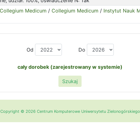
e; udział: 100%, oświadczenie N: Tak
. Collegium Medicum
/
Collegium Medicum
/
Instytut Nauk
Od
Do
cały dorobek (zarejestrowany w systemie)
Szukaj
Copyright © 2026 Centrum Komputerowe Uniwersytetu Zielonogórskiego