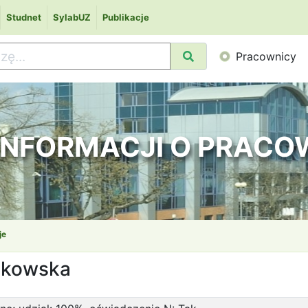
Studnet
SylabUZ
Publikacje
Pracownicy
 INFORMACJI O PRAC
je
czkowska