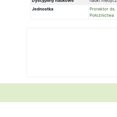
Dyscypliny naukowe
nauki medyczn
Jednostka
Prorektor ds
Położnictwa