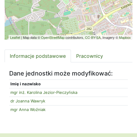
Leaflet
| Map data ©
OpenStreetMap
contributors,
CC-BY-SA
, Imagery ©
Mapbox
Informacje podstawowe
Pracownicy
Dane jednostki może modyfikować:
Imię i nazwisko
mgr inż. Karolina Jezior-Pieczyńska
dr Joanna Wawryk
mgr Anna Woźniak