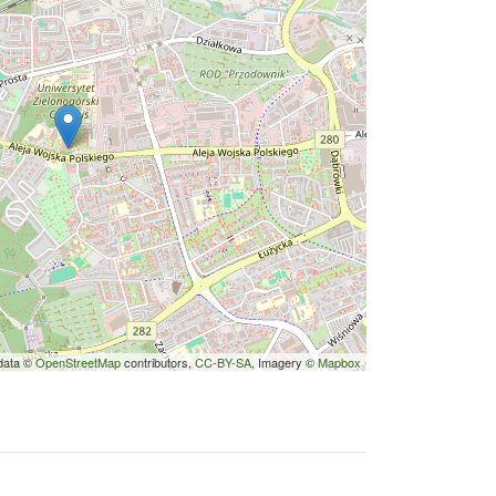
data ©
OpenStreetMap
contributors,
CC-BY-SA
, Imagery ©
Mapbox