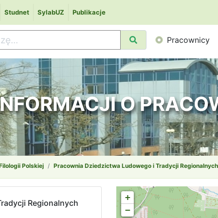
Studnet
SylabUZ
Publikacje
Pracownicy
 INFORMACJI O PRAC
Filologii Polskiej
Pracownia Dziedzictwa Ludowego i Tradycji Regionalnych
+
radycji Regionalnych
−