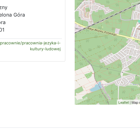
zny
ielona Góra
óra
01
t/pracownie/pracownia-jezyka-i-
kultury-ludowej
Leaflet
| Map 