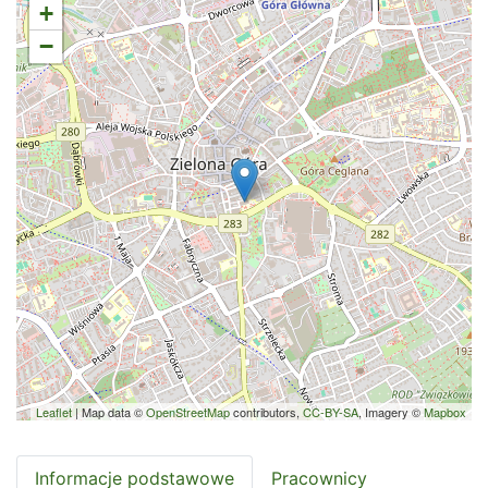
+
−
Leaflet
| Map data ©
OpenStreetMap
contributors,
CC-BY-SA
, Imagery ©
Mapbox
Informacje podstawowe
Pracownicy