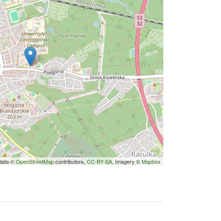
data ©
OpenStreetMap
contributors,
CC-BY-SA
, Imagery ©
Mapbox