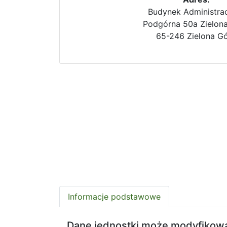
Budynek Administra
Podgórna 50a Zielon
65-246 Zielona G
Informacje podstawowe
Dane jednostki może modyfikow