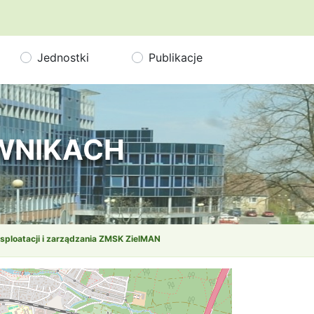
Jednostki
Publikacje
OWNIKACH
sploatacji i zarządzania ZMSK ZielMAN