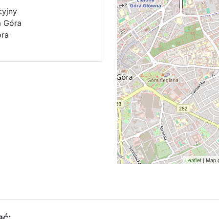
cyjny
a Góra
óra
Leaflet
| Map 
ać: