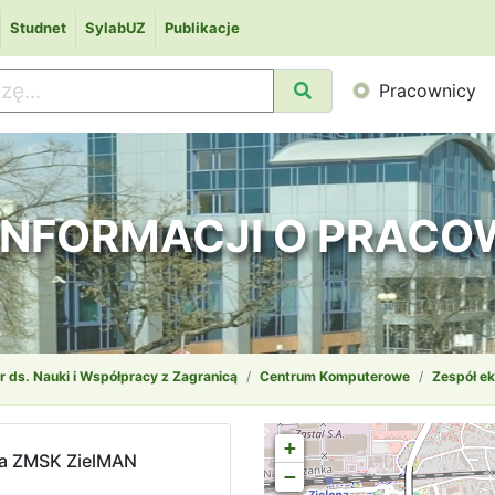
Studnet
SylabUZ
Publikacje
Pracownicy
 INFORMACJI O PRAC
r ds. Nauki i Współpracy z Zagranicą
Centrum Komputerowe
Zespół ek
+
nia ZMSK ZielMAN
−