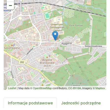
−
Leaflet
| Map data ©
OpenStreetMap
contributors,
CC-BY-SA
, Imagery ©
Mapbox
Informacje podstawowe
Jednostki podrzędne