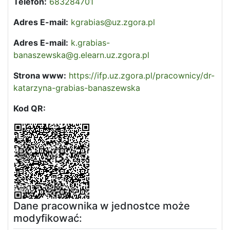
Telefon:
683284701
Adres E-mail:
kgrabias@uz.zgora.pl
Adres E-mail:
k.grabias-
banaszewska@g.elearn.uz.zgora.pl
Strona www:
https://ifp.uz.zgora.pl/pracownicy/dr-
katarzyna-grabias-banaszewska
Kod QR:
Dane pracownika w jednostce może
modyfikować: