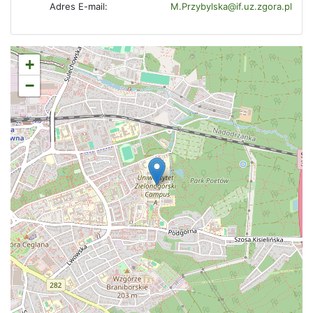
Adres E-mail:
M.Przybylska@if.uz.zgora.pl
+
−