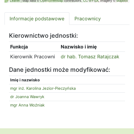
Leaflet
| Map data ©
OpenStreetMap
contributors,
CC-BY-SA
, Imagery ©
Mapbox
Informacje podstawowe
Pracownicy
Kierownictwo jednostki:
Funkcja
Nazwisko i imię
Kierownik Pracowni
dr hab. Tomasz Ratajczak
Dane jednostki może modyfikować:
Imię i nazwisko
mgr inż. Karolina Jezior-Pieczyńska
dr Joanna Wawryk
mgr Anna Woźniak