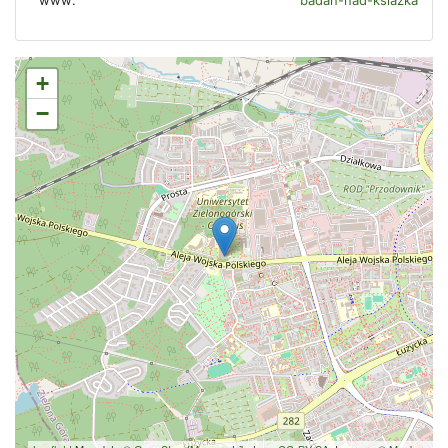
www:
badan-nad-ksiazka
+
−