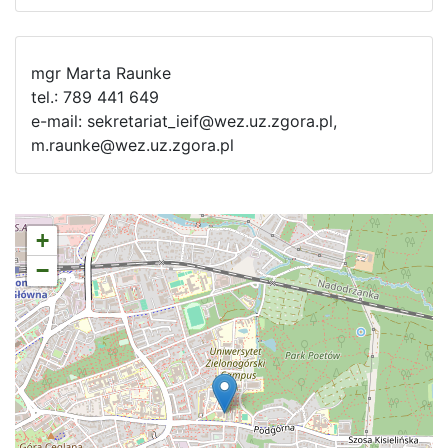
mgr Marta Raunke
tel.: 789 441 649
e-mail: sekretariat_ieif@wez.uz.zgora.pl,
m.raunke@wez.uz.zgora.pl
+
−