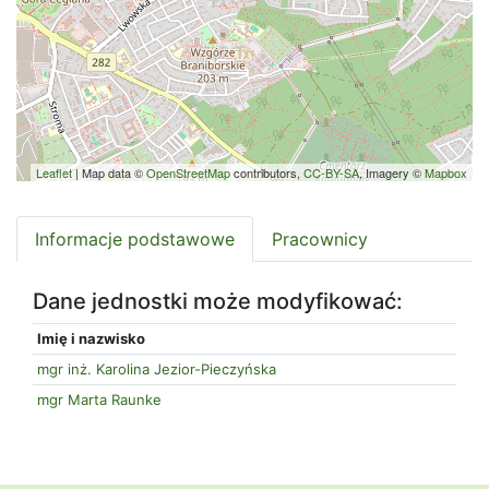
Leaflet
| Map data ©
OpenStreetMap
contributors,
CC-BY-SA
, Imagery ©
Mapbox
Informacje podstawowe
Pracownicy
Dane jednostki może modyfikować:
Imię i nazwisko
mgr inż. Karolina Jezior-Pieczyńska
mgr Marta Raunke