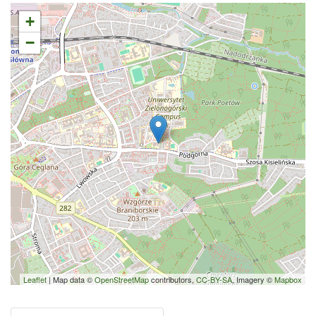
+
−
Leaflet
| Map data ©
OpenStreetMap
contributors,
CC-BY-SA
, Imagery ©
Mapbox