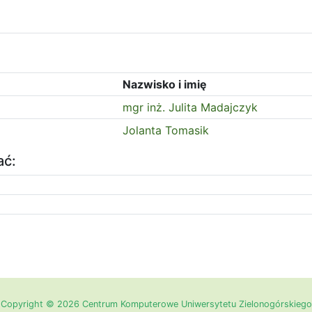
Nazwisko i imię
mgr inż. Julita Madajczyk
Jolanta Tomasik
ać:
Copyright © 2026 Centrum Komputerowe Uniwersytetu Zielonogórskiego