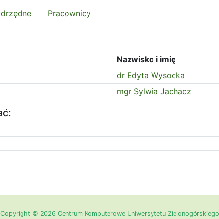
odrzędne
Pracownicy
Nazwisko i imię
dr Edyta Wysocka
mgr Sylwia Jachacz
ać:
Copyright © 2026 Centrum Komputerowe Uniwersytetu Zielonogórskiego