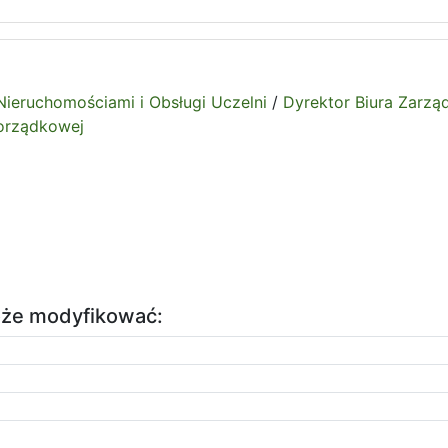
Nieruchomościami i Obsługi Uczelni
/
Dyrektor Biura Zarzą
Porządkowej
oże modyfikować: