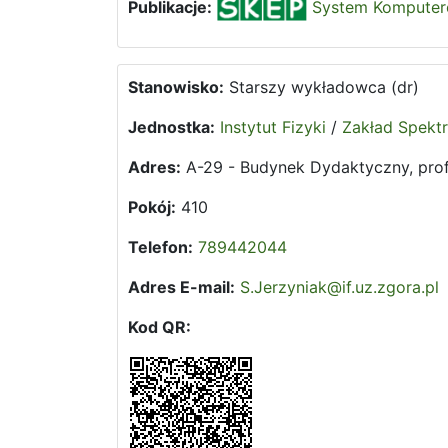
Publikacje:
System Komputerow
Stanowisko:
Starszy wykładowca (dr)
Jednostka:
Instytut Fizyki
/
Zakład Spektr
Adres:
A-29 - Budynek Dydaktyczny, prof.
Pokój:
410
Telefon:
789442044
Adres E-mail:
S.Jerzyniak@if.uz.zgora.pl
Kod QR: