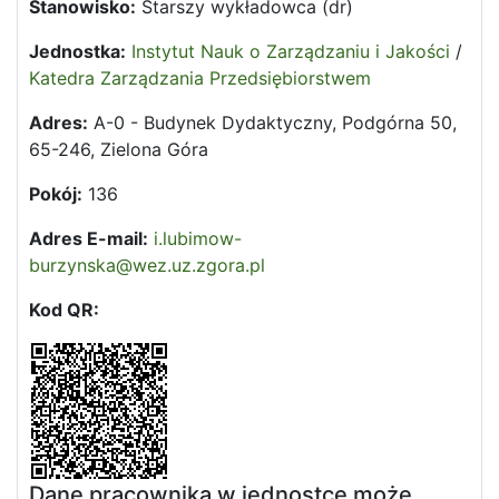
Stanowisko:
Starszy wykładowca (dr)
Jednostka:
Instytut Nauk o Zarządzaniu i Jakości
/
Katedra Zarządzania Przedsiębiorstwem
Adres:
A-0 - Budynek Dydaktyczny, Podgórna 50,
65-246, Zielona Góra
Pokój:
136
Adres E-mail:
i.lubimow-
burzynska@wez.uz.zgora.pl
Kod QR:
Dane pracownika w jednostce może