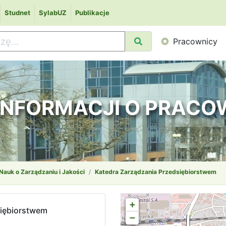
Studnet
SylabUZ
Publikacje
Pracownicy
 INFORMACJI O PRAC
 Nauk o Zarządzaniu i Jakości
Katedra Zarządzania Przedsiębiorstwem
+
siębiorstwem
−