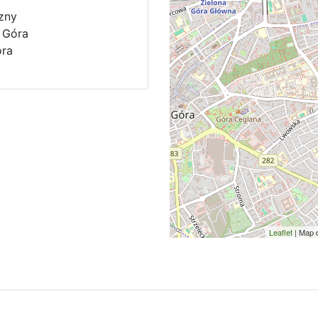
zny
 Góra
óra
Leaflet
| Map 