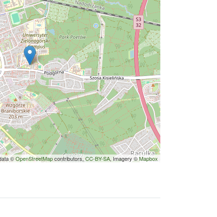
data ©
OpenStreetMap
contributors,
CC-BY-SA
, Imagery ©
Mapbox