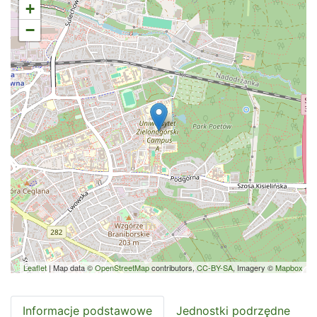
+
−
Leaflet
| Map data ©
OpenStreetMap
contributors,
CC-BY-SA
, Imagery ©
Mapbox
Informacje podstawowe
Jednostki podrzędne