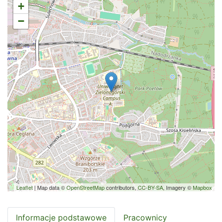
+
−
Leaflet
| Map data ©
OpenStreetMap
contributors,
CC-BY-SA
, Imagery ©
Mapbox
Informacje podstawowe
Pracownicy