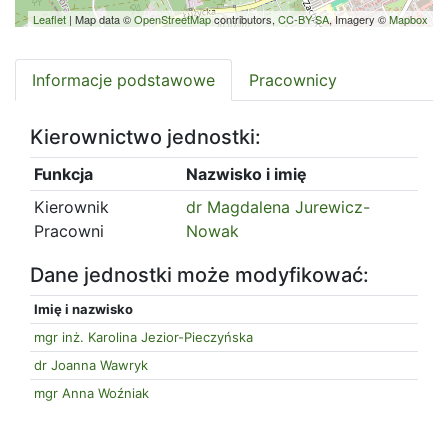
Leaflet
| Map data ©
OpenStreetMap
contributors,
CC-BY-SA
, Imagery ©
Mapbox
Informacje podstawowe
Pracownicy
Kierownictwo jednostki:
Funkcja
Nazwisko i imię
Kierownik
dr Magdalena Jurewicz-
Pracowni
Nowak
Dane jednostki może modyfikować:
Imię i nazwisko
mgr inż. Karolina Jezior-Pieczyńska
dr Joanna Wawryk
mgr Anna Woźniak