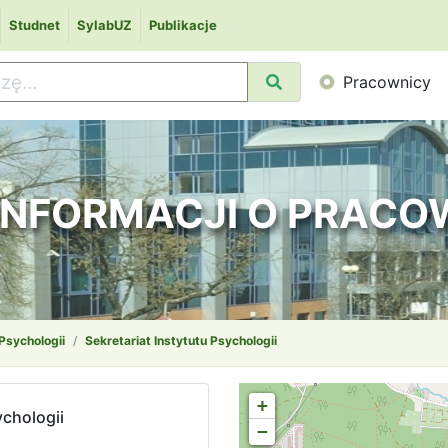
Studnet
SylabUZ
Publikacje
Pracownicy
 INFORMACJI O PRAC
 Psychologii
Sekretariat Instytutu Psychologii
+
ychologii
−