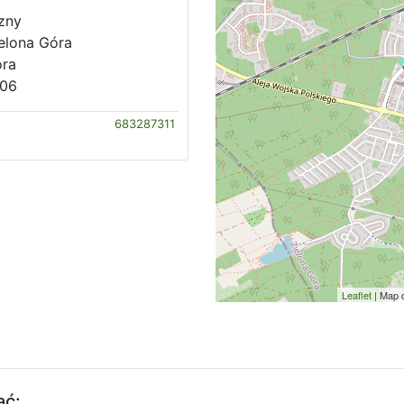
zny
ielona Góra
óra
106
683287311
Leaflet
| Map 
ać: