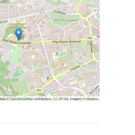
data ©
OpenStreetMap
contributors,
CC-BY-SA
, Imagery ©
Mapbox