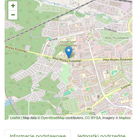
+
−
Leaflet
| Map data ©
OpenStreetMap
contributors,
CC-BY-SA
, Imagery ©
Mapbox
Informacje podstawowe
Jednostki podrzędne