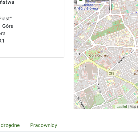
−
eństwa
iast"
a Góra
óra
.1
Leaflet
| Map 
odrzędne
Pracownicy