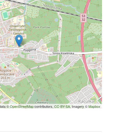
data ©
OpenStreetMap
contributors,
CC-BY-SA
, Imagery ©
Mapbox