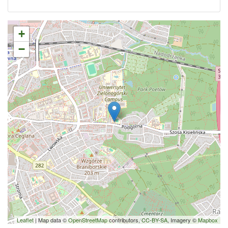
+
−
Leaflet
| Map data ©
OpenStreetMap
contributors,
CC-BY-SA
, Imagery ©
Mapbox