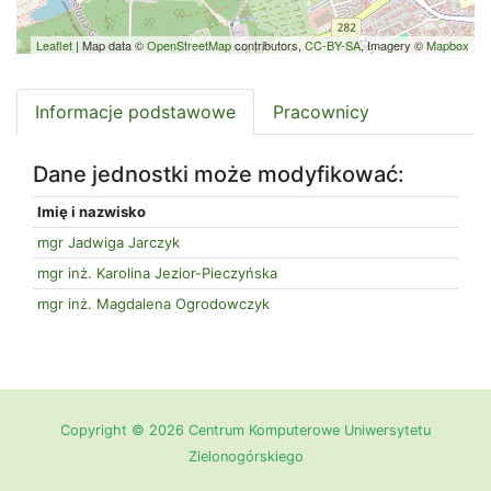
Leaflet
| Map data ©
OpenStreetMap
contributors,
CC-BY-SA
, Imagery ©
Mapbox
Informacje podstawowe
Pracownicy
Dane jednostki może modyfikować:
Imię i nazwisko
mgr Jadwiga Jarczyk
mgr inż. Karolina Jezior-Pieczyńska
mgr inż. Magdalena Ogrodowczyk
Copyright © 2026 Centrum Komputerowe Uniwersytetu
Zielonogórskiego