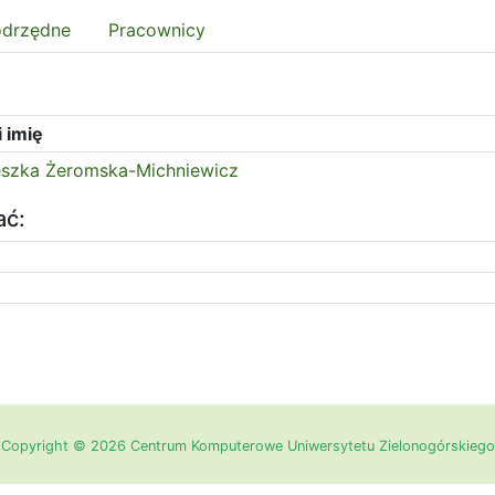
odrzędne
Pracownicy
 imię
szka Żeromska-Michniewicz
ać:
Copyright © 2026 Centrum Komputerowe Uniwersytetu Zielonogórskiego