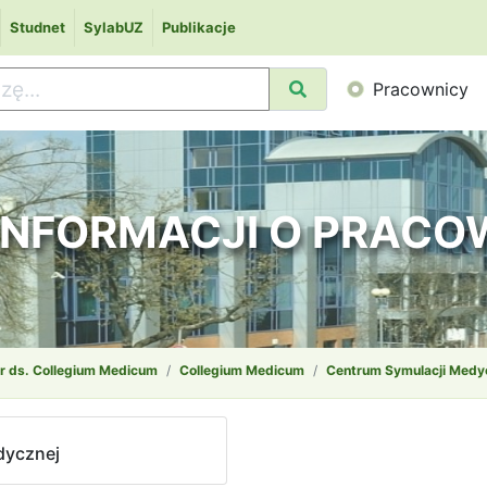
Studnet
SylabUZ
Publikacje
Pracownicy
 INFORMACJI O PRAC
r ds. Collegium Medicum
Collegium Medicum
Centrum Symulacji Medy
dycznej