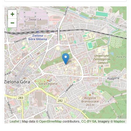
+
−
Leaflet
| Map data ©
OpenStreetMap
contributors,
CC-BY-SA
, Imagery ©
Mapbox