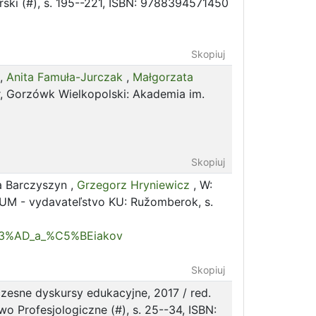
rski (#), s. 195--221, ISBN: 9788394571450
Skopiuj
8,
Anita Famuła-Jurczak
,
Małgorzata
er, Gorzówk Wielkopolski: Akademia im.
Skopiuj
a Barczyszyn
,
Grzegorz Hryniewicz
, W:
ERBUM - vydavateľstvo KU: Ružomberok, s.
C3%AD_a_%C5%BEiakov
Skopiuj
czesne dyskursy edukacyjne, 2017 / red.
o Profesjologiczne (#), s. 25--34, ISBN: