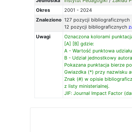
Jednostka
Instytut Pedagogiki
/
Zakład P
Okres
2001 - 2024
Znaleziono
127 pozycji bibliograficznych
12 pozycji bibliograficznych
z
Uwagi
Oznaczona kolorami punktacja 
[A] [B] gdzie:
A - Wartość punktowa udział
B - Udział jednostkowy autor
Pokazana punktacja bierze p
Gwiazdka (*) przy nazwisku au
Znak (#) w opisie bibliografi
z listy ministerialnej.
JIF: Journal Impact Factor (