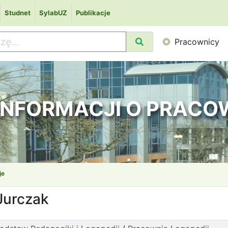
Studnet
SylabUZ
Publikacje
Pracownicy
 INFORMACJI O PRAC
je
Jurczak