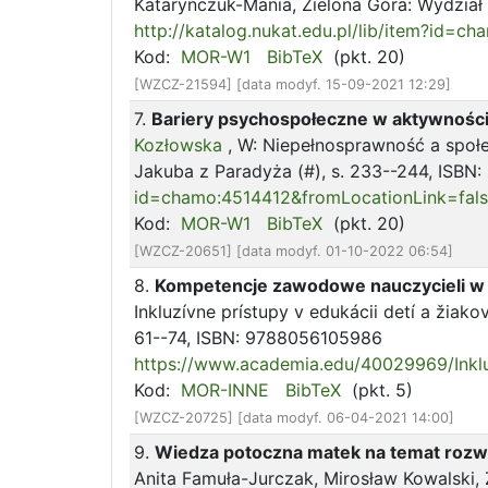
Kataryńczuk-Mania, Zielona Góra: Wydział 
http://katalog.nukat.edu.pl/lib/item?id
Kod:
MOR-W1
BibTeX
(pkt. 20)
[WZCZ-21594] [data modyf. 15-09-2021 12:29]
7.
Bariery psychospołeczne w aktywnośc
Kozłowska
, W: Niepełnosprawność a społe
Jakuba z Paradyża (#), s. 233--244, ISB
id=chamo:4514412&fromLocationLink=fal
Kod:
MOR-W1
BibTeX
(pkt. 20)
[WZCZ-20651] [data modyf. 01-10-2022 06:54]
8.
Kompetencje zawodowe nauczycieli w e
Inkluzívne prístupy v edukácii detí a žiak
61--74, ISBN: 9788056105986
https://www.academia.edu/40029969/I
Kod:
MOR-INNE
BibTeX
(pkt. 5)
[WZCZ-20725] [data modyf. 06-04-2021 14:00]
9.
Wiedza potoczna matek na temat roz
Anita Famuła-Jurczak, Mirosław Kowalski, 