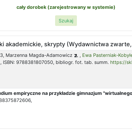
cały dorobek (zarejestrowany w systemie)
Szukaj
ki akademickie, skrypty (Wydawnictwa zwarte,
23,
Marzenna Magda-Adamowicz
,
Ewa Pasterniak-Koby
, ISBN: 9788381807050, bibliogr. fot. tab. summ.
https://s
tudium empiryczne na przykładzie gimnazjum "wirtualnego
9788375872606,