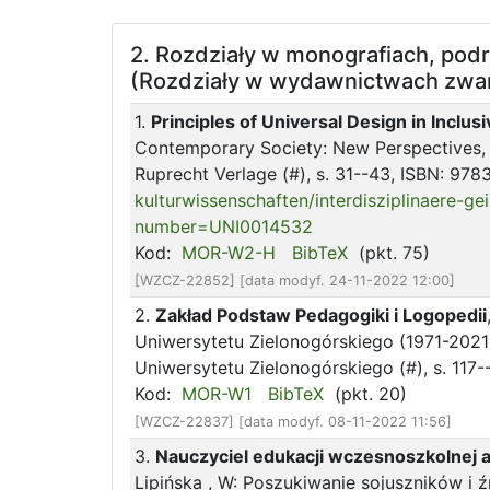
2. Rozdziały w monografiach, pod
(Rozdziały w wydawnictwach zwa
1.
Principles of Universal Design in Inclus
Contemporary Society: New Perspectives, 
Ruprecht Verlage (#), s. 31--43, ISBN: 97
kulturwissenschaften/interdisziplinaere-
number=UNI0014532
Kod:
MOR-W2-H
BibTeX
(pkt. 75)
[WZCZ-22852] [data modyf. 24-11-2022 12:00]
2.
Zakład Podstaw Pedagogiki i Logopedii
Uniwersytetu Zielonogórskiego (1971-2021)
Uniwersytetu Zielonogórskiego (#), s. 11
Kod:
MOR-W1
BibTeX
(pkt. 20)
[WZCZ-22837] [data modyf. 08-11-2022 11:56]
3.
Nauczyciel edukacji wczesnoszkolnej a
Lipińska
, W: Poszukiwanie sojuszników i 