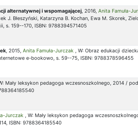
ji alternatywnej i wspomagającej
, 2016,
Anita Famuła-Ju
cek J. Błeszyński, Katarzyna B. Kochan, Ewa M. Skorek, Zie
gii, s. 159--170, ISBN: 9788394571405
tek
, 2015,
Anita Famuła-Jurczak
, W: Obraz edukacji dzieck
internetowe e-bookowo, s. 59--75, ISBN: 9788378596455
 W: Mały leksykon pedagoga wczesnoszkolnego, 2014 / pod
 9788364185540
ła-Jurczak
, W: Mały leksykon pedagoga wczesnoszkolnego,
 114, ISBN: 9788364185540