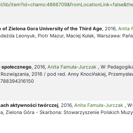
u.pl/lib/item?id=chamo:4866709&fromLocationLink=false&t
e of Zielona Gora University of the Third Age
, 2016,
Anita
 Nadeżda Leonyuk, Piotr Mazur, Maciej Kułak, Warszawa: 
 społecznego
, 2016,
Anita Famuła-Jurczak
, W: Pedagogik
ozwiązania, 2016 / pod red. Anny Knocińskiej, Przemysław
: 9788394316150
ach aktywności twórczej
, 2016,
Anita Famuła-Jurczak
, W
nia, Zielona Góra - Skarbona: Stowarzyszenie Polskich Muzy