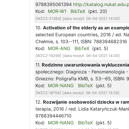
9788395061394
http://katalog.nukat.ed
Kod:
MOR-W1
BibTeX
(pkt. 20)
[WZCZ-21384] [data modyf. 06-04-2021 14:00]
10.
Activation of the elderly as an exampl
selected European countries, 2016 / ed.
Chełmie, s. 103--111, ISBN: 788394682316
Kod:
MOR-ANG
BibTeX
(pkt. 5)
[WZCZ-19299] [data modyf. 06-04-2021 14:00]
11.
Rodzinne uwarunkowania wykluczenia
społecznego: Diagnoza - Fenomenologia - R
Gniezno: Poligrafia KMB, s. 53--65, ISBN
Kod:
MOR-NANG
BibTeX
(pkt. 5)
[WZCZ-18759] [data modyf. 06-04-2021 13:59]
12.
Rozwijanie osobowości dziecka w ram
terapia, 2016 / red. Lidia Kataryńczuk-Ma
9788394446710
Kod:
MOR-NANG
BibTeX
(pkt. 5)