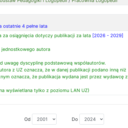
odstaw Pedagogiki i Logopedii
/
Pracownia Logopedii
a ostatnie 4 pełne lata
za osiągnięcia dotyczy publikacji za lata
[2026 - 2029]
u jednostkowego autora
a
od uwagę dyscyplinę podstawową współautorów.
tora z UZ oznacza, że w danej publikacji podano inną niż U
cznym oznacza, że publikacja wydana jest przez wydawcę z li
dana wyświetlana tylko z poziomu LAN UZ)
Od
Do