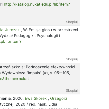
41
http://katalog.nukat.edu.pl/lib/item?
Skopiuj
uła-Jurczak
, W: Emisja głosu w przestrzeni
Wydział Pedagogiki, Psychologii i
.pl/lib/item?
Skopiuj
estrzeń szkoła: Podnoszenie efektywności
 Wydawnicza "Impuls" (#), s. 95--105,
lse&theme=nukat
Skopiuj
nienia
, 2020,
Ewa Skorek
,
Grzegorz
tycznej, 2020 / red. nauk. Lidia