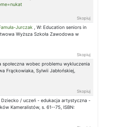
heme=nukat
Skopiuj
 Famuła-Jurczak
, W: Education seniors in
Państwowa Wyższa Szkoła Zawodowa w
Skopiuj
a społeczna wobec problemu wykluczenia
a Frąckowiaka, Sylwii Jabłońskiej,
Skopiuj
: Dziecko / uczeń - edukacja artystyczna -
ków Kameralistów, s. 61--75, ISBN: