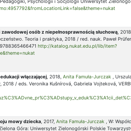
Pedagogiki, Psychologii i Socjologii Uniwersytet Zielonogó
=chamo:4957792&fromLocationLink=false&theme=nukat
i zawodowej osób z niepełnosprawnością słuchową
, 201
czeństwo. Teoria i praktyka, 2018 / red. nauk. Paweł Prüf
N: 9788365466471
http://katalog.nukat.edu.pl/lib/item?
se&theme=nukat
dukacji włączającej
, 2018,
Anita Famuła-Jurczak
,
Urszul
ov, 2018 / eds. Veronika Kušnírová, Gabriela Vojteková, V
nkluz%C3%ADvne_pr%C3%ADstupy_v_eduk%C3%A1cii_det%
woju mowy dziecka
, 2017,
Anita Famuła-Jurczak
, W: Współ
Zielona Góra: Uniwersytet Zielonogórski Polskie Towarzystw