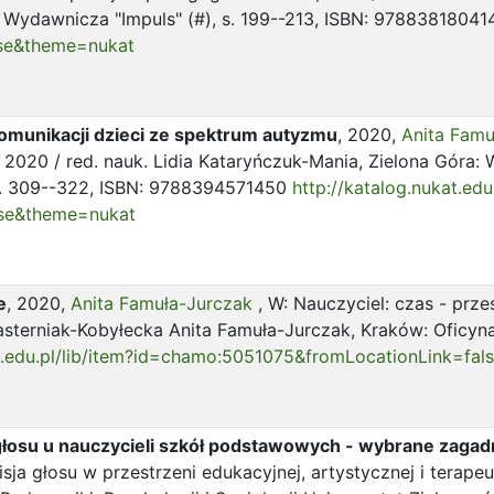
 Wydawnicza "Impuls" (#), s. 199--213, ISBN: 97883818041
se&theme=nukat
munikacji dzieci ze spektrum autyzmu
, 2020,
Anita Fam
, 2020 / red. nauk. Lidia Kataryńczuk-Mania, Zielona Góra: 
, s. 309--322, ISBN: 9788394571450
http://katalog.nukat.edu
lse&theme=nukat
e
, 2020,
Anita Famuła-Jurczak
, W: Nauczyciel: czas - prz
asterniak-Kobyłecka Anita Famuła-Jurczak, Kraków: Oficyna
at.edu.pl/lib/item?id=chamo:5051075&fromLocationLink=fa
su u nauczycieli szkół podstawowych - wybrane zagad
isja głosu w przestrzeni edukacyjnej, artystycznej i terapeu