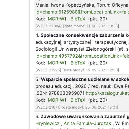
Mania, Iwona Kopaczyńska, Toruń: Oficyna
id=chamo:5125988&fromLocationLink=fal
Kod:
MOR-W1
BibTeX
(pkt. 20)
[WZCZ-22084] [data modyf. 11-06-2021 13:36]
4.
Społeczne konsekwencje zaburzenia ko
edukacyjnej, artystycznej i terapeutycznej
Socjologii Uniwersytet Zielonogórski (#)
id=chamo:4957792&fromLocationLink=fa
Kod:
MOR-W1
BibTeX
(pkt. 20)
[WZCZ-21595] [data modyf. 15-09-2021 12:30]
5.
Wsparcie społeczne udzielane w szkol
procesu edukacji, 2020 / red. nauk. Ewa P
ISBN: 9788380959071
http://katalog.nuk
Kod:
MOR-W1
BibTeX
(pkt. 20)
[WZCZ-21871] [data modyf. 25-06-2021 13:31]
6.
Zawodowe uwarunkowania zaburzeń gło
Hryniewicz
,
Anita Famuła-Jurczak
, W: Em