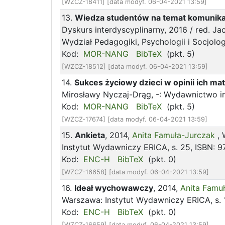
[WZCZ-18411] [data modyf. 06-04-2021 13:59]
13.
Wiedza studentów na temat komunikac
Dyskurs interdyscyplinarny, 2016 / red. Ja
Wydział Pedagogiki, Psychologii i Socjolo
Kod:
MOR-NANG
BibTeX
(pkt. 5)
[WZCZ-18512] [data modyf. 06-04-2021 13:59]
14.
Sukces życiowy dzieci w opinii ich ma
Mirosławy Nyczaj-Drąg, -: Wydawnictwo 
Kod:
MOR-NANG
BibTeX
(pkt. 5)
[WZCZ-17674] [data modyf. 06-04-2021 13:59]
15.
Ankieta
, 2014,
Anita Famuła-Jurczak
,
Instytut Wydawniczy ERICA, s. 25, ISBN:
Kod:
ENC-H
BibTeX
(pkt. 0)
[WZCZ-16658] [data modyf. 06-04-2021 13:59]
16.
Ideał wychowawczy
, 2014,
Anita Famu
Warszawa: Instytut Wydawniczy ERICA, s.
Kod:
ENC-H
BibTeX
(pkt. 0)
[WZCZ-16659] [data modyf. 06-04-2021 13:59]