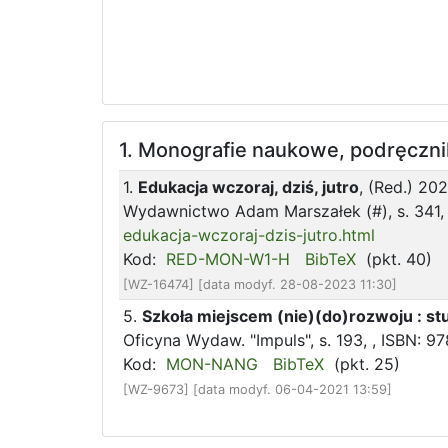
1. Monografie naukowe, podręczni
1.
Edukacja wczoraj, dziś, jutro
, (Red.) 20
Wydawnictwo Adam Marszałek (#), s. 341, 
edukacja-wczoraj-dzis-jutro.html
Kod:
RED-MON-W1-H
BibTeX
(pkt. 40)
[WZ-16474] [data modyf. 28-08-2023 11:30]
5.
Szkoła miejscem (nie)(do)rozwoju : s
Oficyna Wydaw. "Impuls", s. 193, , ISBN: 
Kod:
MON-NANG
BibTeX
(pkt. 25)
[WZ-9673] [data modyf. 06-04-2021 13:59]