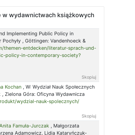
jne w wydawnictwach książkowych
nd Implementing Public Policy in
r Pochyły , Göttingen: Vandenhoeck &
/themen-entdecken/literatur-sprach-und-
ic-policy-in-contemporary-society?
Skopiuj
na Kochan
, W: Wydział Nauk Społecznych
k , Zielona Góra: Oficyna Wydawnicza
/produkt/wydzial-nauk-spolecznych/
Skopiuj
Anita Famuła-Jurczak
,
Małgorzata
Marzena Adamowicz, Lidia Kataryńczuk-