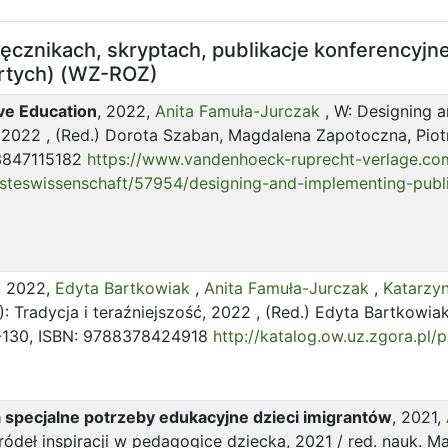
ręcznikach, skryptach, publikacje konferency
rtych) (WZ-ROZ)
ive Education
, 2022,
Anita Famuła-Jurczak
, W: Designing a
2022 , (Red.) Dorota Szaban, Magdalena Zapotoczna, Piot
83847115182
https://www.vandenhoeck-ruprecht-verlage.com
geisteswissenschaft/57954/designing-and-implementing-publ
, 2022,
Edyta Bartkowiak
,
Anita Famuła-Jurczak
,
Katarzy
: Tradycja i teraźniejszość, 2022 , (Red.) Edyta Bartkowia
7--130, ISBN: 9788378424918
http://katalog.ow.uz.zgora.pl
 specjalne potrzeby edukacyjne dzieci imigrantów
, 2021,
źródeł inspiracji w pedagogice dziecka, 2021 / red. nauk. 