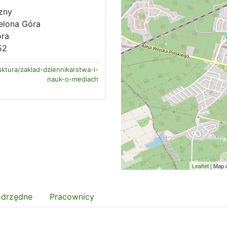
zny
ielona Góra
óra
52
ruktura/zaklad-dziennikarstwa-i-
nauk-o-mediach
Leaflet
| Map 
odrzędne
Pracownicy