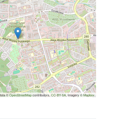
data ©
OpenStreetMap
contributors,
CC-BY-SA
, Imagery ©
Mapbox