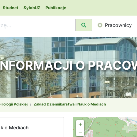
Studnet
SylabUZ
Publikacje
Pracownicy
 INFORMACJI O PRAC
Filologii Polskiej
Zakład Dziennikarstwa i Nauk o Mediach
+
uk o Mediach
−