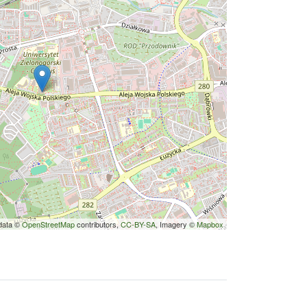
data ©
OpenStreetMap
contributors,
CC-BY-SA
, Imagery ©
Mapbox