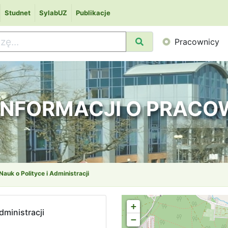
Studnet
SylabUZ
Publikacje
Pracownicy
 INFORMACJI O PRAC
Nauk o Polityce i Administracji
+
dministracji
−