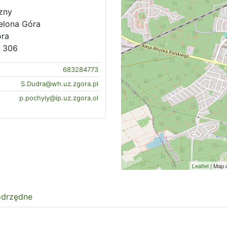
zny
ielona Góra
óra
, 306
683284773
S.Dudra@wh.uz.zgora.pl
p.pochyly@ip.uz.zgora.ol
Leaflet
| Map 
odrzędne