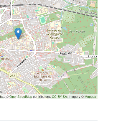
data ©
OpenStreetMap
contributors,
CC-BY-SA
, Imagery ©
Mapbox