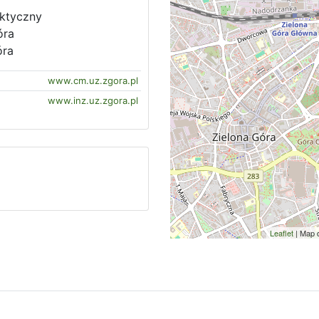
aktyczny
óra
óra
www.cm.uz.zgora.pl
www.inz.uz.zgora.pl
Leaflet
| Map 