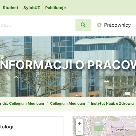
Studnet
SylabUZ
Publikacje
Pracownicy
 INFORMACJI O PRAC
r ds. Collegium Medicum
Collegium Medicum
Instytut Nauk o Zdrowiu
+
tologii
−