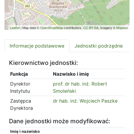
Leaflet
| Map data ©
OpenStreetMap
contributors,
CC-BY-SA
, Imagery ©
Mapbox
Informacje podstawowe
Jednostki podrzędne
Kierownictwo jednostki:
Funkcja
Nazwisko i imię
Dyrektor
prof. dr hab. inż. Robert
Instytutu
Smoleński
Zastępca
dr hab. inż. Wojciech Paszke
Dyrektora
Dane jednostki może modyfikować:
Imię i nazwisko