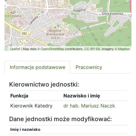
Leaflet
| Map data ©
OpenStreetMap
contributors,
CC-BY-SA
, Imagery ©
Mapbox
Informacje podstawowe
Pracownicy
Kierownictwo jednostki:
Funkcja
Nazwisko i imię
Kierownik Katedry
dr hab. Mariusz Naczk
Dane jednostki może modyfikować:
Imię i nazwisko