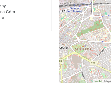
zny
ona Góra
óra
Leaflet
| Map 