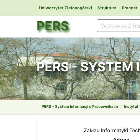
Uniwersytet Zielonogórski
Struktura
Pracnet
PERS
PERS - SYSTEM
PERS - System Informacji o Pracownikach
Instytut
Zakład Informatyki Tec
Adres: