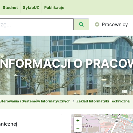
Studnet
SylabUZ
Publikacje
Pracownicy
 INFORMACJI O PRAC
 Sterowania i Systemów Informatycznych
Zakład Informatyki Technicznej
+
hnicznej
−